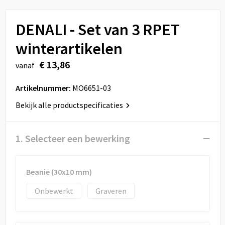
Sport
Reistassen
DENALI - Set van 3 RPET
Veiligheid, Auto en Fiets
Rugzakken
winterartikelen
Vrije tijd en Strand
Schoenentassen
€ 13,86
vanaf
Feestartikelen
Schoudertassen
Artikelnummer:
MO6651-03
Aanstekers
Sporttassen
Bekijk alle productspecificaties
Tablettassen
1. Selecteer een bewerking
Toilettassen
Beanie (30x10 mm)
Autotassen
Onbewerkt
Graveren
Reistassensets