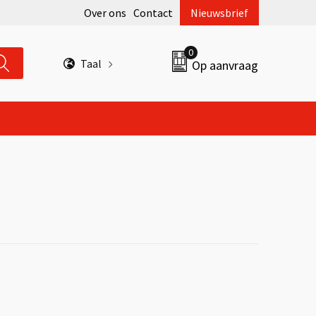
Over ons
Contact
Nieuwsbrief
0
Taal
Op aanvraag