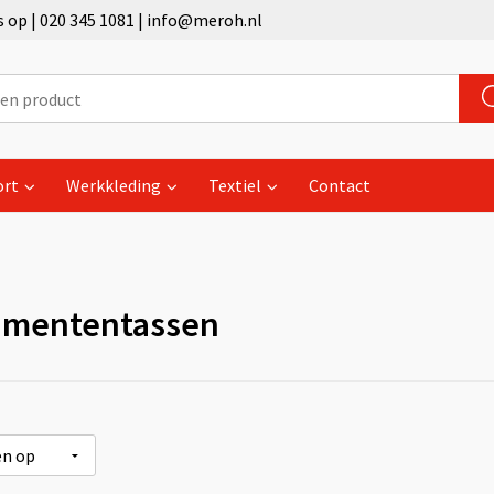
op | 020 345 1081 | info@meroh.nl
ort
Werkkleding
Textiel
Contact
mententassen