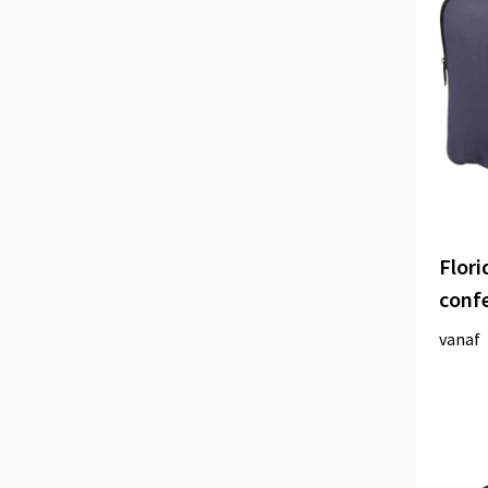
Flori
confe
vanaf