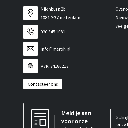
Nijenburg 2b
Over 
1081 GG Amsterdam
Nieuw
Veelg
020 345 1081
info@meroh.nl
KVK: 34186213
Contacteer ons
Meld je aan
Schrij
voor onze
onze 