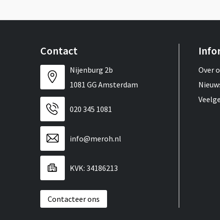
Contact
Info
Nijenburg 2b
Over 
1081 GG Amsterdam
Nieuw
Veelg
020 345 1081
info@meroh.nl
KVK: 34186213
Contacteer ons