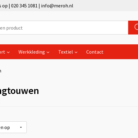
op | 020 345 1081 | info@meroh.nl
ort
Werkkleding
Textiel
Contact
n
ngtouwen