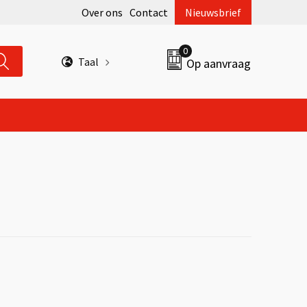
Over ons
Contact
Nieuwsbrief
0
Taal
Op aanvraag