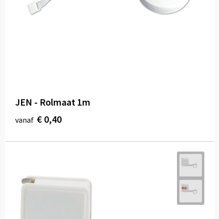
Draagtassen
Papieren tassen
Strandtassen
Waterbestendige tassen
Duffeltassen
JEN - Rolmaat 1m
€ 0,40
vanaf
Goodiebags