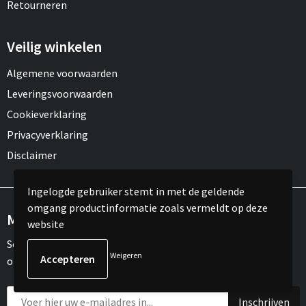
Retourneren
Veilig winkelen
Algemene voorwaarden
Leveringsvoorwaarden
Cookieverklaring
Privacyverklaring
Disclaimer
Ingelogde gebruiker stemt in met de geldende
omgang productinformatie zoals vermeldt op deze
Meld je aan voor onze nieuwsbrief
website
Schrijf je in voor onze nieuwsbrief en mis nooit meer één van
Weigeren
onze leuke aanbiedingen of updates.