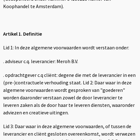
Lampen en Gereedschap
Jute tassen
Zweetbandjes
E.H.B.O.
Overhemden
Koophandel te Amsterdam).
Levensmiddelen
Katoenen draagtassen
Hardloopvestjes
T-Shirts
Jassen
Artikel 1. Definitie
Paraplu's
Kledingtassen
Vesten
Lid 1: In deze algemene voorwaarden wordt verstaan onder:
Persoonlijke verzorging
Koeltassen en Koelboxen
Polo's
. adviseur c.q. leverancier: Meroh B.V.
Reisbenodigdheden
Koffers en Trolleys
Bodywarmers
. opdrachtgever c.q cliënt: degene die met de leverancier in een
Schrijfwaren
Laptop hoezen en tassen
Sweaters
(pre-)contractuele verhouding staat. Lid 2: Daar waar in deze
algemene voorwaarden wordt gesproken van "goederen"
Sleutelhangers en Lanyards
Matrozentassen
T-Shirts
worden daaronder verstaan zowel de door leverancier te
leveren zaken als de door haar te leveren diensten, waaronder
adviezen en creatieve uitingen.
Snoepgoed
Opvouwbare tassen
Schoenen
Lid 3: Daar waar in deze algemene voorwaarden, of tussen de
Spellen voor binnen en buiten
Promotietassen
Broeken en Rokken
leverancier en cliënt gesloten overeenkomst, wordt verwezen