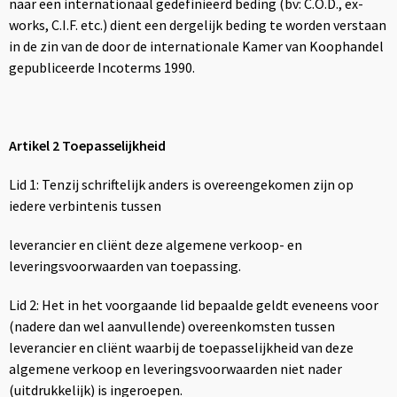
naar een internationaal gedefinieerd beding (bv: C.O.D., ex-
Sport
Reistassen
works, C.I.F. etc.) dient een dergelijk beding te worden verstaan
in de zin van de door de internationale Kamer van Koophandel
Veiligheid, Auto en Fiets
Rugzakken
gepubliceerde Incoterms 1990.
Vrije tijd en Strand
Schoenentassen
Feestartikelen
Schoudertassen
Artikel 2 Toepasselijkheid
Aanstekers
Sporttassen
Lid 1: Tenzij schriftelijk anders is overeengekomen zijn op
iedere verbintenis tussen
Tablettassen
leverancier en cliënt deze algemene verkoop- en
leveringsvoorwaarden van toepassing.
Toilettassen
Lid 2: Het in het voorgaande lid bepaalde geldt eveneens voor
Autotassen
(nadere dan wel aanvullende) overeenkomsten tussen
leverancier en cliënt waarbij de toepasselijkheid van deze
Reistassensets
algemene verkoop en leveringsvoorwaarden niet nader
(uitdrukkelijk) is ingeroepen.