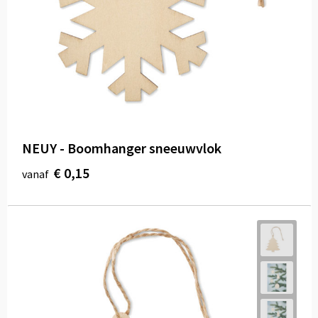
Draagtassen
Papieren tassen
Strandtassen
Waterbestendige tassen
Duffeltassen
NEUY - Boomhanger sneeuwvlok
€ 0,15
vanaf
Goodiebags