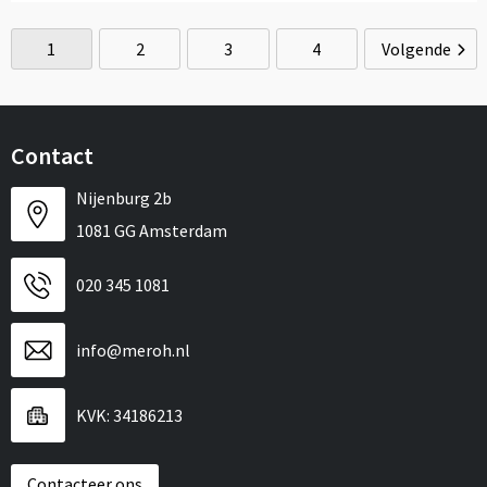
1
2
3
4
Volgende
Contact
Nijenburg 2b
1081 GG Amsterdam
020 345 1081
info@meroh.nl
KVK: 34186213
Contacteer ons