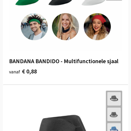
Draagtassen
Papieren tassen
Strandtassen
Waterbestendige tassen
Duffeltassen
BANDANA BANDIDO - Multifunctionele sjaal
€ 0,88
vanaf
Goodiebags