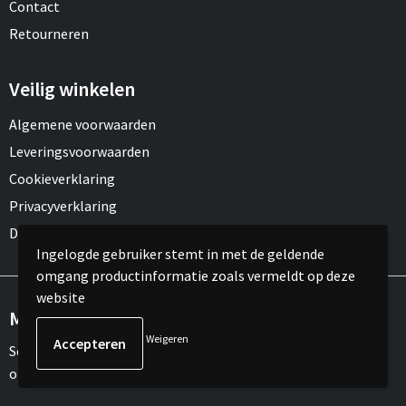
Contact
Retourneren
Veilig winkelen
Algemene voorwaarden
Leveringsvoorwaarden
Cookieverklaring
Privacyverklaring
Disclaimer
Ingelogde gebruiker stemt in met de geldende
omgang productinformatie zoals vermeldt op deze
website
Meld je aan voor onze nieuwsbrief
Weigeren
Schrijf je in voor onze nieuwsbrief en mis nooit meer één van
onze leuke aanbiedingen of updates.