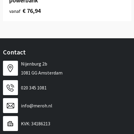
powerbank
€ 76,94
vanaf
Contact
Nijenburg 2b
1081 GG Amsterdam
020 345 1081
info@meroh.nl
KVK: 34186213