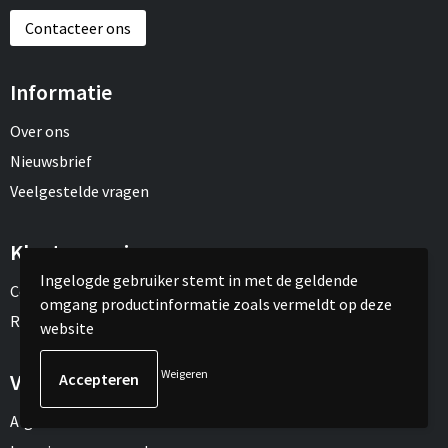
Contacteer ons
Informatie
Over ons
Nieuwsbrief
Veelgestelde vragen
Klantenservice
Ingelogde gebruiker stemt in met de geldende
Contact
omgang productinformatie zoals vermeldt op deze
Retourneren
website
Weigeren
Veilig winkelen
Algemene voorwaarden