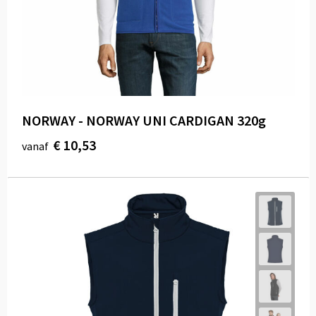
Draagtassen
Papieren tassen
Strandtassen
Waterbestendige tassen
NORWAY - NORWAY UNI CARDIGAN 320g
Duffeltassen
€ 10,53
vanaf
Goodiebags