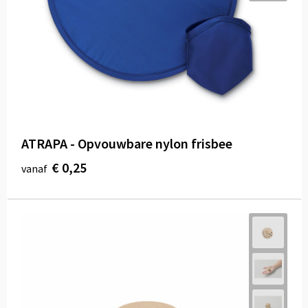
Draagtassen
Papieren tassen
Strandtassen
Waterbestendige tassen
Duffeltassen
ATRAPA - Opvouwbare nylon frisbee
€ 0,25
vanaf
Goodiebags