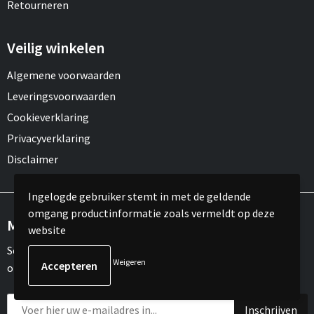
Retourneren
Veilig winkelen
Algemene voorwaarden
Leveringsvoorwaarden
Cookieverklaring
Privacyverklaring
Disclaimer
Ingelogde gebruiker stemt in met de geldende
omgang productinformatie zoals vermeldt op deze
Meld je aan voor onze nieuwsbrief
website
Schrijf je in voor onze nieuwsbrief en mis nooit meer één van
Weigeren
onze leuke aanbiedingen of updates.