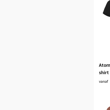
Atomi
shir
vanaf