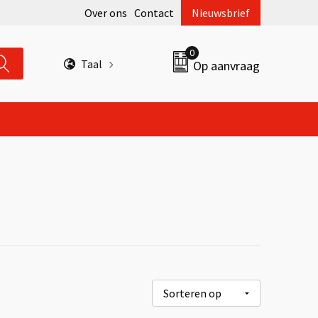
Over ons
Contact
Nieuwsbrief
0
Taal
Op aanvraag