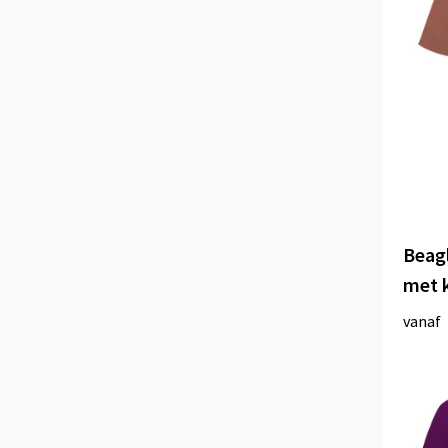
Beagl
met 
vanaf