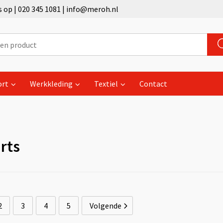
op | 020 345 1081 | info@meroh.nl
ort
Werkkleding
Textiel
Contact
rts
2
3
4
5
Volgende