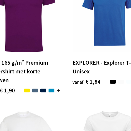
 165 g/m² Premium
EXPLORER - Explorer T-
rshirt met korte
Unisex
wen
€ 1,84
vanaf
€ 1,90