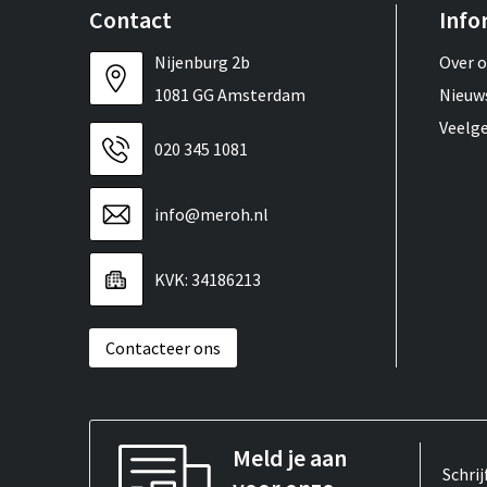
Contact
Info
Nijenburg 2b
Over 
1081 GG Amsterdam
Nieuw
Veelg
020 345 1081
info@meroh.nl
KVK: 34186213
Contacteer ons
Meld je aan
Schrij