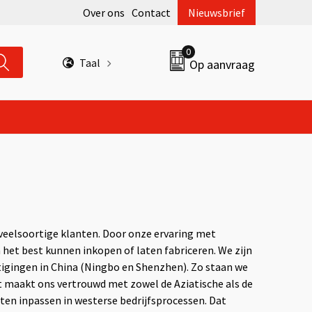
Over ons
Contact
Nieuwsbrief
0
Taal
Op aanvraag
veelsoortige klanten. Door onze ervaring met
 het best kunnen inkopen of laten fabriceren. We zijn
stigingen in China (Ningbo en Shenzhen). Zo staan we
t maakt ons vertrouwd met zowel de Aziatische als de
en inpassen in westerse bedrijfsprocessen. Dat