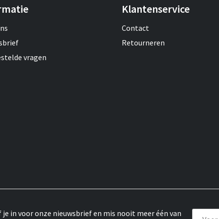
rmatie
Klantenservice
ons
Contact
sbrief
Retourneren
estelde vragen
f je in voor onze nieuwsbrief en mis nooit meer één van