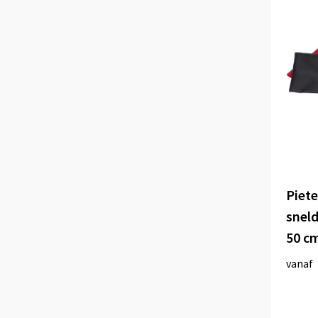
Piete
snel
50 c
vanaf