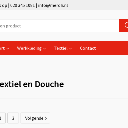
op | 020 345 1081 | info@meroh.nl
ort
Werkkleding
Textiel
Contact
extiel en Douche
2
3
Volgende