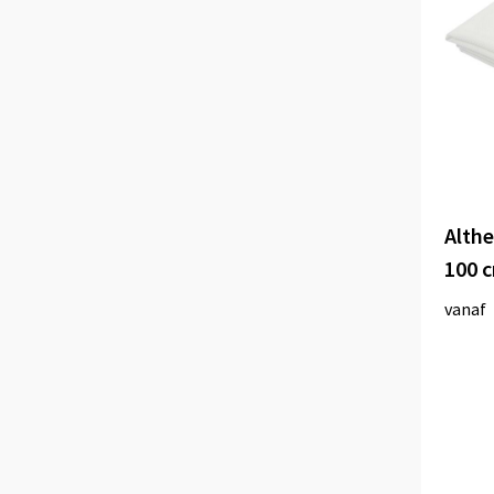
Alth
100 
vanaf