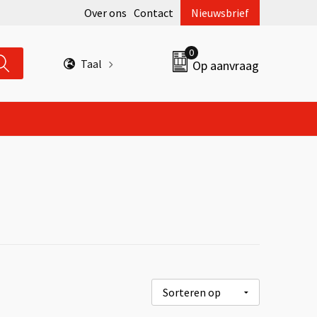
Over ons
Contact
Nieuwsbrief
0
Taal
Op aanvraag