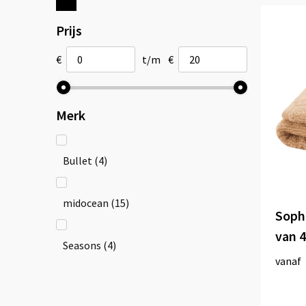
Prijs
€
t/m
€
Merk
Bullet
(4)
midocean
(15)
Soph
van 
Seasons
(4)
vanaf