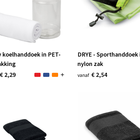
 koelhanddoek in PET-
DRYE - Sporthanddoek 
akking
nylon zak
€ 2,29
€ 2,54
vanaf