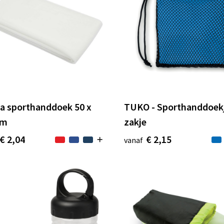
ea sporthanddoek 50 x
TUKO - Sporthanddoekj
cm
zakje
€ 2,04
€ 2,15
vanaf