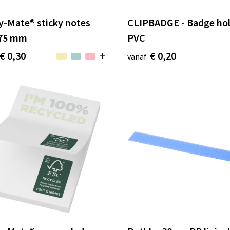
y-Mate® sticky notes
CLIPBADGE - Badge ho
75 mm
PVC
€ 0,30
€ 0,20
vanaf