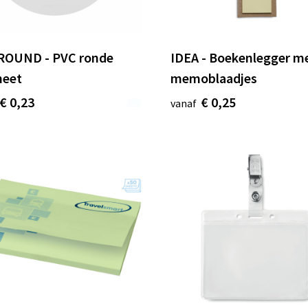
OUND - PVC ronde
IDEA - Boekenlegger m
eet
memoblaadjes
€ 0,23
€ 0,25
vanaf