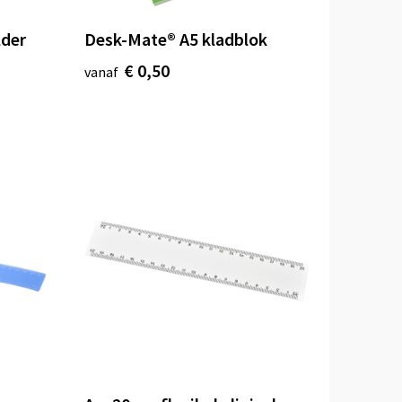
lder
Desk-Mate® A5 kladblok
€ 0,50
vanaf