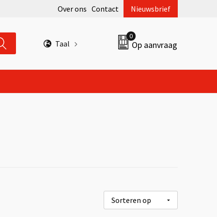
Over ons
Contact
Nieuwsbrief
0
Taal
Op aanvraag