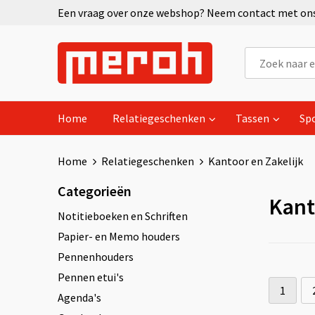
Een vraag over onze webshop? Neem contact met ons 
Home
Relatiegeschenken
Tassen
Sp
Home
Relatiegeschenken
Kantoor en Zakelijk
Categorieën
Kant
Notitieboeken en Schriften
Papier- en Memo houders
Pennenhouders
Pennen etui's
1
Agenda's