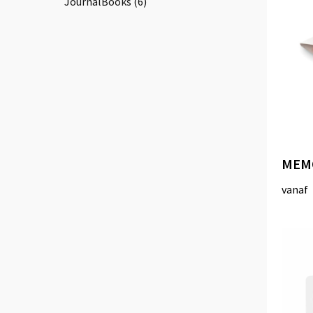
JournalBooks
(6)
K'arst®
(1)
Karst®
(2)
Kooduu
(1)
MEMO
Luxe
(6)
vanaf
Marksman
(6)
midocean
(83)
Moleskine
(37)