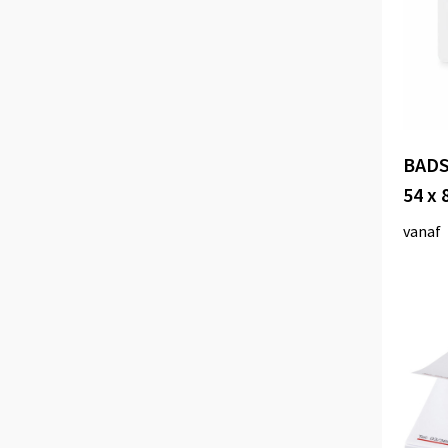
PF Manufactured
(8)
SCX.design
(1)
BADS
Sticky-Mate®
(14)
54 x
vanaf
Tekiō®
(2)