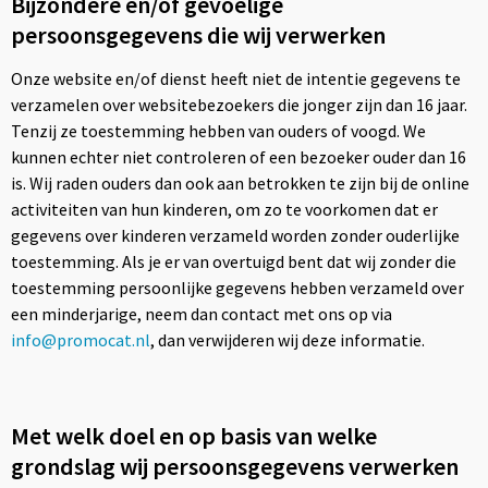
Bijzondere en/of gevoelige
Sport
Reistassen
persoonsgegevens die wij verwerken
Veiligheid, Auto en Fiets
Rugzakken
Onze website en/of dienst heeft niet de intentie gegevens te
verzamelen over websitebezoekers die jonger zijn dan 16 jaar.
Vrije tijd en Strand
Schoenentassen
Tenzij ze toestemming hebben van ouders of voogd. We
kunnen echter niet controleren of een bezoeker ouder dan 16
Feestartikelen
Schoudertassen
is. Wij raden ouders dan ook aan betrokken te zijn bij de online
activiteiten van hun kinderen, om zo te voorkomen dat er
Aanstekers
Sporttassen
gegevens over kinderen verzameld worden zonder ouderlijke
toestemming. Als je er van overtuigd bent dat wij zonder die
Tablettassen
toestemming persoonlijke gegevens hebben verzameld over
een minderjarige, neem dan contact met ons op via
Toilettassen
info@promocat.nl
, dan verwijderen wij deze informatie.
Autotassen
Met welk doel en op basis van welke
Reistassensets
grondslag wij persoonsgegevens verwerken