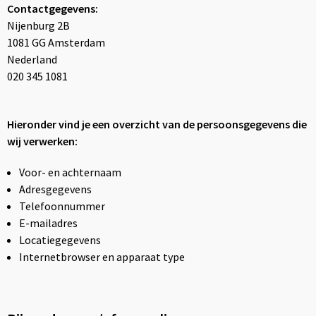
Contactgegevens:
Lampen en Gereedschap
Jute tassen
Zweetbandjes
E.H.B.O.
Overhemden
Nijenburg 2B
1081 GG Amsterdam
Levensmiddelen
Katoenen draagtassen
Hardloopvestjes
T-Shirts
Jassen
Nederland
020 345 1081
Paraplu's
Kledingtassen
Vesten
Persoonlijke verzorging
Koeltassen en Koelboxen
Polo's
Hieronder vind je een overzicht van de persoonsgegevens die
wij verwerken:
Reisbenodigdheden
Koffers en Trolleys
Bodywarmers
Voor- en achternaam
Schrijfwaren
Laptop hoezen en tassen
Sweaters
Adresgegevens
Telefoonnummer
Sleutelhangers en Lanyards
Matrozentassen
T-Shirts
E-mailadres
Locatiegegevens
Snoepgoed
Opvouwbare tassen
Schoenen
Internetbrowser en apparaat type
Spellen voor binnen en buiten
Promotietassen
Broeken en Rokken