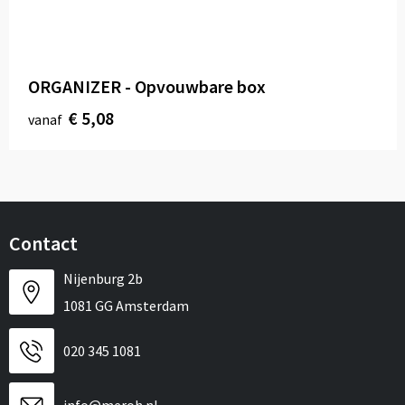
Sport
Reistassen
Veiligheid, Auto en Fiets
Rugzakken
ORGANIZER - Opvouwbare box
Vrije tijd en Strand
Schoenentassen
€ 5,08
vanaf
Feestartikelen
Schoudertassen
Aanstekers
Sporttassen
Tablettassen
Contact
Toilettassen
Nijenburg 2b
1081 GG Amsterdam
Autotassen
020 345 1081
Reistassensets