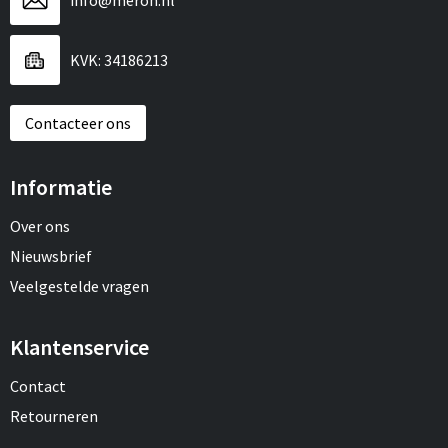
info@meroh.nl
Draagtassen
Papieren tassen
KVK: 34186213
Strandtassen
Contacteer ons
Waterbestendige tassen
Informatie
Duffeltassen
Over ons
Goodiebags
Nieuwsbrief
Veelgestelde vragen
Klantenservice
Contact
Retourneren