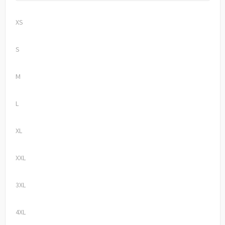
XS
S
M
L
XL
XXL
3XL
4XL