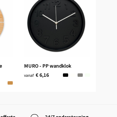
e
MURO - PP wandklok
€ 6,16
vanaf
offerte
24/7 ondersteuning