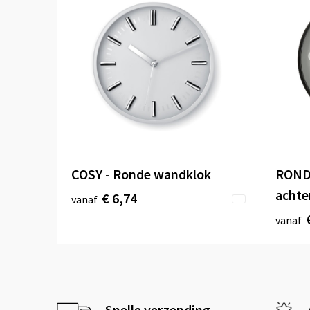
COSY - Ronde wandklok
RONDO
achte
€ 6,74
vanaf
vanaf
Snelle verzending