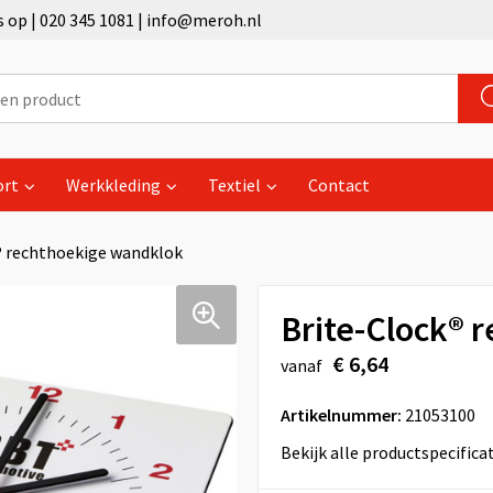
op | 020 345 1081 | info@meroh.nl
ort
Werkkleding
Textiel
Contact
® rechthoekige wandklok
Brite-Clock® 
€ 6,64
vanaf
Artikelnummer:
21053100
Bekijk alle productspecifica