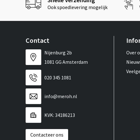
Ook spoedlevering mogelijk
Contact
Info
Nijenburg 2b
Over 
1081 GG Amsterdam
Nieuw
Veelg
020 345 1081
info@meroh.nl
KVK: 34186213
Contacteer ons