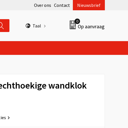
Over ons
Contact
Nieuwsbrief
0
Taal
Op aanvraag
rechthoekige wandklok
ties