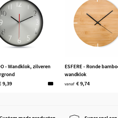
 - Wandklok, zilveren
ESFERE - Ronde bambo
rgrond
wandklok
€ 9,39
€ 9,74
vanaf
Custom made producten
Super snel een 