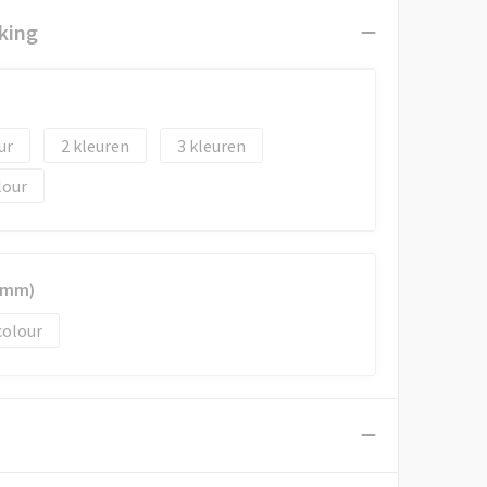
king
2
3
lour
00mm)
colour