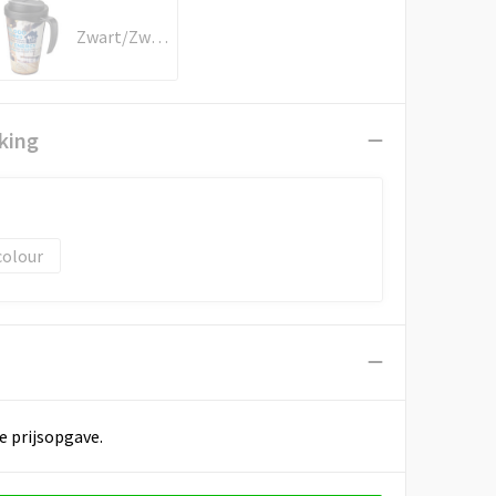
Zwart/Zwart
king
colour
e prijsopgave.