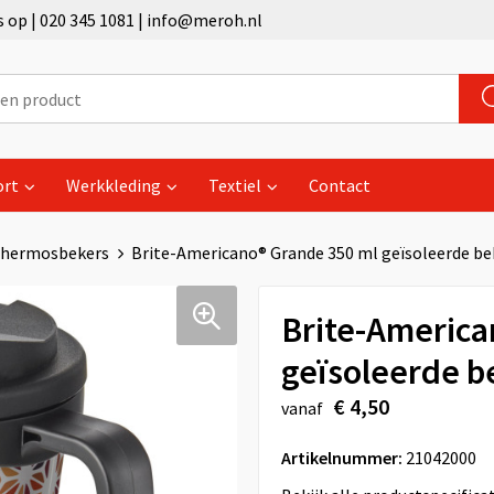
op | 020 345 1081 | info@meroh.nl
ort
Werkkleding
Textiel
Contact
hermosbekers
Brite-Americano® Grande 350 ml geïsoleerde be
Brite-America
geïsoleerde b
€ 4,50
vanaf
Artikelnummer:
21042000