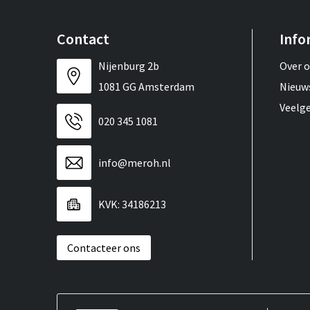
Contact
Info
Nijenburg 2b
Over 
1081 GG Amsterdam
Nieuw
Veelg
020 345 1081
info@meroh.nl
KVK: 34186213
Contacteer ons