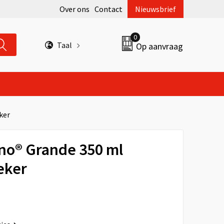
Over ons
Contact
Nieuwsbrief
0
Taal
Op aanvraag
ker
no® Grande 350 ml
eker