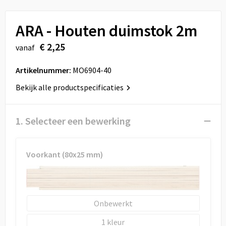
Sport
Reistassen
ARA - Houten duimstok 2m
Veiligheid, Auto en Fiets
Rugzakken
€ 2,25
vanaf
Vrije tijd en Strand
Schoenentassen
Artikelnummer:
MO6904-40
Feestartikelen
Schoudertassen
Bekijk alle productspecificaties
Aanstekers
Sporttassen
1. Selecteer een bewerking
Tablettassen
Toilettassen
Voorkant (80x25 mm)
Autotassen
Reistassensets
Onbewerkt
1