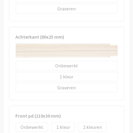
Draagtassen
Graveren
Papieren tassen
Strandtassen
Achterkant (80x25 mm)
Waterbestendige tassen
Duffeltassen
Onbewerkt
Goodiebags
1
Graveren
Front pd (210x30 mm)
Onbewerkt
1
2