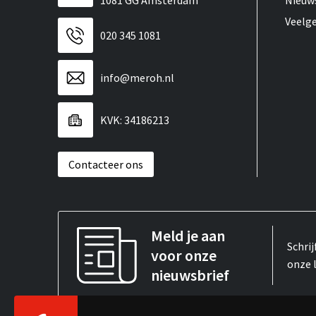
1081 GG Amsterdam
Nieuw
Veelg
020 345 1081
info@meroh.nl
KVK: 34186213
Contacteer ons
Meld je aan
Schrij
voor onze
onze 
nieuwsbrief