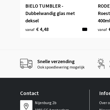
BIELO TUMBLER -
RODE
Dubbelwandig glas met
Roest
deksel
400m
€ 4,48
vanaf
vanaf
Snelle verzending
Ook spoedlevering mogelijk
Contact
Info
Nijenburg 2b
Over 