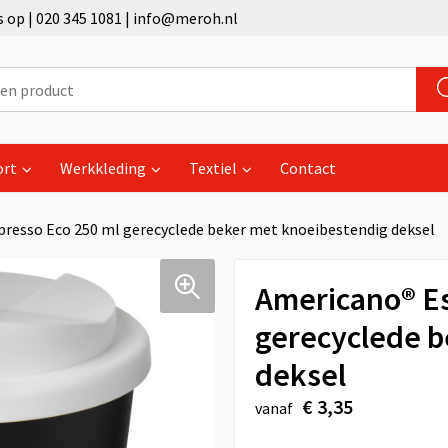
op | 020 345 1081 | info@meroh.nl
ort
Werkkleding
Textiel
Contact
resso Eco 250 ml gerecyclede beker met knoeibestendig deksel
Americano® Es
gerecyclede b
deksel
€ 3,35
vanaf