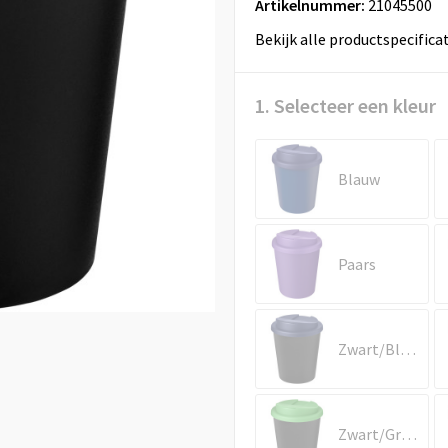
Artikelnummer:
21045500
Bekijk alle productspecifica
1. Selecteer een kleur
Blauw
Paars
Zwart/Blauw
Zwart/Groen