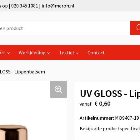
op | 020 345 1081 | info@meroh.nl
ort
Werkkleding
Textiel
Contact
LOSS - Lippenbalsem
UV GLOSS - L
€ 0,60
vanaf
Artikelnummer:
MO9407-19
Bekijk alle productspecifica