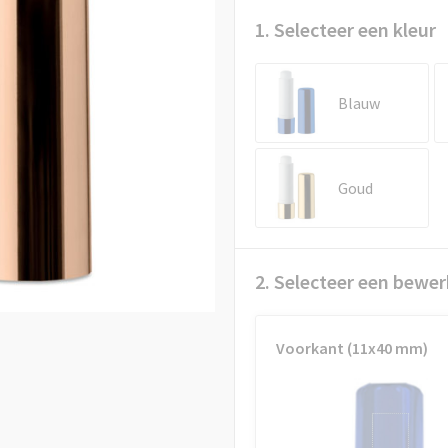
1. Selecteer een kleur
Blauw
Goud
2. Selecteer een bewer
Voorkant (11x40 mm)