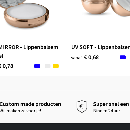
IRROR - Lippenbalsem
UV SOFT - Lippenbalse
el
€ 0,68
vanaf
€ 0,78
Custom made producten
Super snel een 
Wij maken ze voor je!
Binnen 24 uur