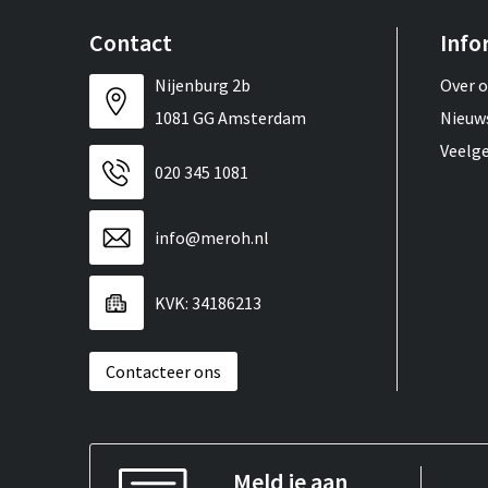
Contact
Info
Nijenburg 2b
Over 
1081 GG Amsterdam
Nieuw
Veelg
020 345 1081
info@meroh.nl
KVK: 34186213
Contacteer ons
Meld je aan