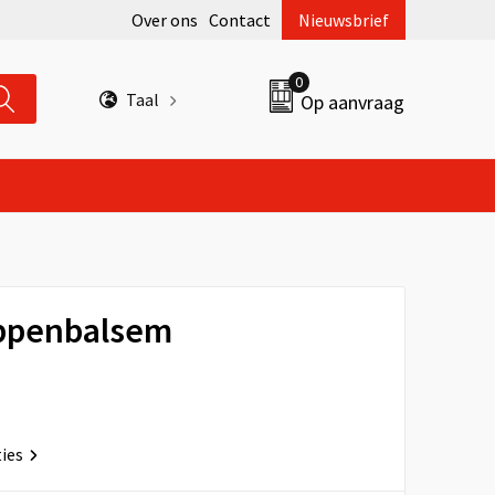
Over ons
Contact
Nieuwsbrief
0
Taal
Op aanvraag
ippenbalsem
ties