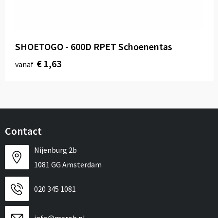
Sport
Reistassen
Veiligheid, Auto en Fiets
Rugzakken
SHOETOGO - 600D RPET Schoenentas
Vrije tijd en Strand
Schoenentassen
€ 1,63
vanaf
Feestartikelen
Schoudertassen
Aanstekers
Sporttassen
Tablettassen
Contact
Toilettassen
Nijenburg 2b
1081 GG Amsterdam
Autotassen
020 345 1081
Reistassensets