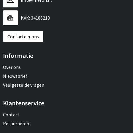
info@meroh.nl
Draagtassen
Papieren tassen
KVK: 34186213
Strandtassen
Contacteer ons
Waterbestendige tassen
Informatie
Duffeltassen
Over ons
Goodiebags
Nieuwsbrief
Veelgestelde vragen
Klantenservice
Contact
Retourneren