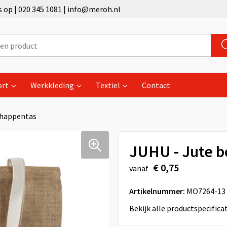
op | 020 345 1081 | info@meroh.nl
ort
Werkkleding
Textiel
Contact
chappentas
JUHU - Jute 
€ 0,75
vanaf
Artikelnummer:
MO7264-13
Bekijk alle productspecifica