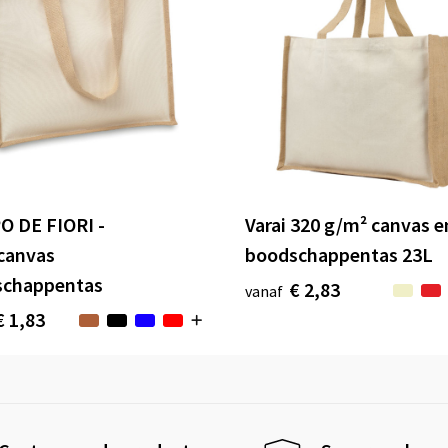
 DE FIORI -
Varai 320 g/m² canvas e
canvas
boodschappentas 23L
schappentas
€ 2,83
vanaf
€ 1,83