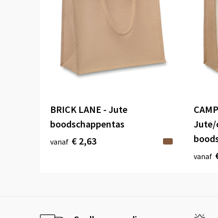
BRICK LANE - Jute
CAMPO
boodschappentas
Jute/
bood
€ 2,63
vanaf
vanaf