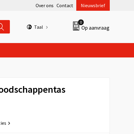
Over ons
Contact
Nieuwsbrief
0
Taal
Op aanvraag
boodschappentas
ties