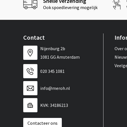
Snelle verzending
Ook spoedlevering mogelijk
Contact
Info
Nijenburg 2b
Over 
1081 GG Amsterdam
Nieuw
Veelg
020 345 1081
info@meroh.nl
KVK: 34186213
Contacteer ons