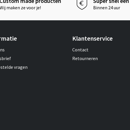
Custom made producten
Super snel een 
Wij maken ze voor je!
Binnen 24 uur
rmatie
Klantenservice
ons
Contact
sbrief
Retourneren
estelde vragen