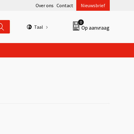
Over ons
Contact
Nieuwsbrief
0
Taal
Op aanvraag