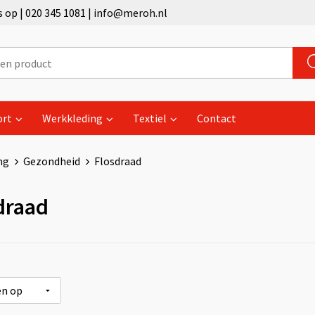
op | 020 345 1081 | info@meroh.nl
ort
Werkkleding
Textiel
Contact
ng
Gezondheid
Flosdraad
draad