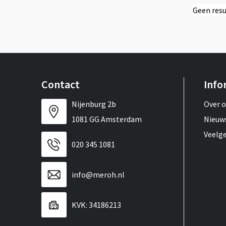
Geen resu
Contact
Info
Nijenburg 2b
Over 
1081 GG Amsterdam
Nieuw
Veelg
020 345 1081
info@meroh.nl
KVK: 34186213