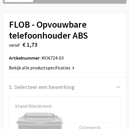
Sport
Reistassen
Veiligheid, Auto en Fiets
Rugzakken
FLOB - Opvouwbare
Vrije tijd en Strand
Schoenentassen
telefoonhouder ABS
€ 1,73
vanaf
Feestartikelen
Schoudertassen
Artikelnummer:
MO6724-03
Aanstekers
Sporttassen
Bekijk alle productspecificaties
Tablettassen
1. Selecteer een bewerking
Toilettassen
Autotassen
Stand (50x20 mm)
Reistassensets
Onbewerkt