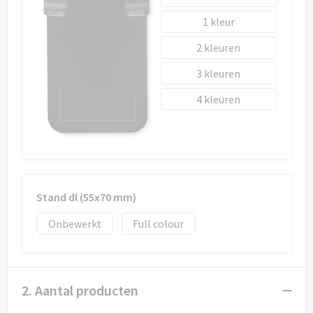
Draagtassen
1
Papieren tassen
2
Strandtassen
3
4
Waterbestendige tassen
Duffeltassen
Goodiebags
Stand dl (55x70 mm)
Onbewerkt
Full colour
2. Aantal producten