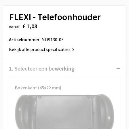
Sport
Reistassen
FLEXI - Telefoonhouder
Veiligheid, Auto en Fiets
Rugzakken
€ 1,08
vanaf
Vrije tijd en Strand
Schoenentassen
Artikelnummer:
MO9130-03
Feestartikelen
Schoudertassen
Bekijk alle productspecificaties
Aanstekers
Sporttassen
1. Selecteer een bewerking
Tablettassen
Toilettassen
Bovenkant (45x22 mm)
Autotassen
Reistassensets