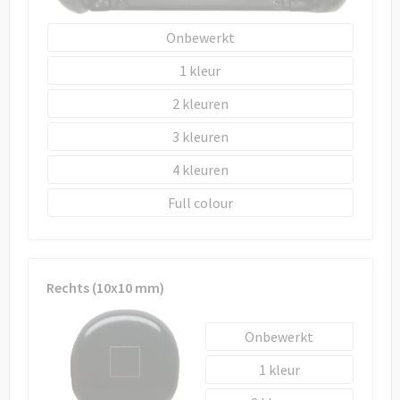
Draagtassen
Onbewerkt
Papieren tassen
1
Strandtassen
2
Waterbestendige tassen
3
4
Duffeltassen
Full colour
Goodiebags
Rechts (10x10 mm)
Onbewerkt
1