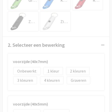
Groen
Koningsblauw
Rood
Draagtassen
Papieren tassen
Zwart
Zilver
Strandtassen
Waterbestendige tassen
2. Selecteer een bewerking
Duffeltassen
voorzijde (40x7mm)
Goodiebags
Onbewerkt
1
2
3
4
Graveren
voorzijde (40x5mm)