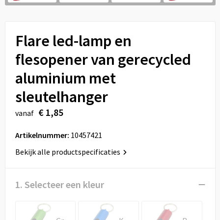
Sport
Reistassen
Veiligheid, Auto en Fiets
Rugzakken
Flare led-lamp en
Vrije tijd en Strand
Schoenentassen
flesopener van gerecycled
aluminium met
Feestartikelen
Schoudertassen
sleutelhanger
Aanstekers
Sporttassen
€ 1,85
vanaf
Tablettassen
Artikelnummer:
10457421
Toilettassen
Bekijk alle productspecificaties
Autotassen
1. Selecteer een kleur
Reistassensets