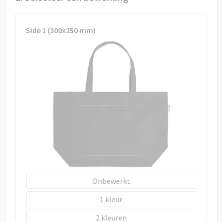
Draagtassen
Papieren tassen
Side 1 (300x250 mm)
Strandtassen
Waterbestendige tassen
Duffeltassen
Goodiebags
Onbewerkt
1
2