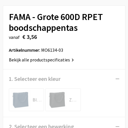
Sport
Reistassen
FAMA - Grote 600D RPET
Veiligheid, Auto en Fiets
Rugzakken
boodschappentas
Vrije tijd en Strand
Schoenentassen
€ 3,56
vanaf
Feestartikelen
Schoudertassen
Artikelnummer:
MO6134-03
Aanstekers
Sporttassen
Bekijk alle productspecificaties
Tablettassen
1. Selecteer een kleur
Toilettassen
Blauw
Zwart
Autotassen
Reistassensets
2. Selecteer een bewerking