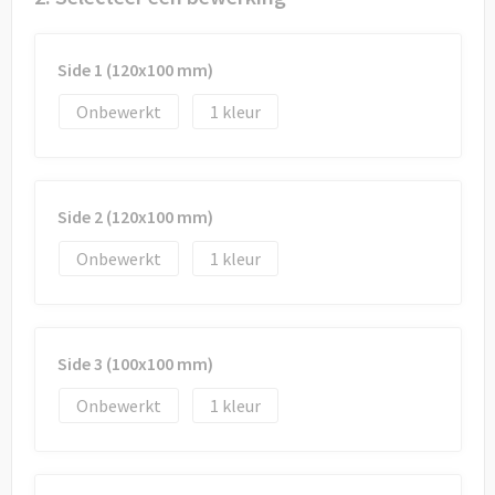
Draagtassen
Papieren tassen
Side 1 (120x100 mm)
Strandtassen
Onbewerkt
1
Waterbestendige tassen
Side 2 (120x100 mm)
Duffeltassen
Onbewerkt
1
Goodiebags
Side 3 (100x100 mm)
Onbewerkt
1