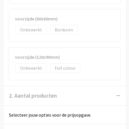
Draagtassen
Papieren tassen
voorzijde (60x60mm)
Strandtassen
Onbewerkt
Borduren
Waterbestendige tassen
voorzijde (120x90mm)
Duffeltassen
Onbewerkt
Full colour
Goodiebags
2. Aantal producten
Selecteer jouw opties voor de prijsopgave.