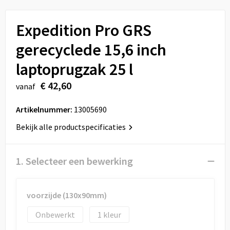
Sport
Reistassen
Expedition Pro GRS
Veiligheid, Auto en Fiets
Rugzakken
gerecyclede 15,6 inch
Vrije tijd en Strand
Schoenentassen
laptoprugzak 25 l
Feestartikelen
Schoudertassen
€ 42,60
vanaf
Aanstekers
Sporttassen
Artikelnummer:
13005690
Bekijk alle productspecificaties
Tablettassen
Toilettassen
1. Selecteer een bewerking
Autotassen
voorzijde (130x90mm)
Reistassensets
Onbewerkt
1