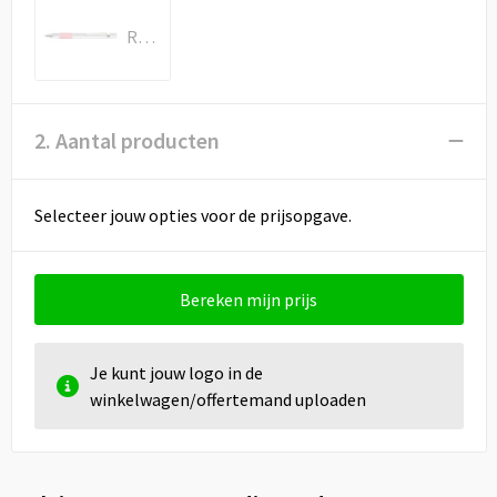
Draagtassen
Roze
Papieren tassen
Strandtassen
2. Aantal producten
Waterbestendige tassen
Selecteer jouw opties voor de prijsopgave.
Duffeltassen
Goodiebags
Bereken mijn prijs
Je kunt jouw logo in de
winkelwagen/offertemand uploaden