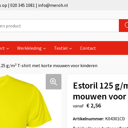
op | 020 345 1081 | info@meroh.nl
ort
Werkkleding
Textiel
Contact
 125 g/m² T-shirt met korte mouwen voor kinderen
Estoril 125 g/
mouwen voor 
€ 2,56
vanaf
Artikelnummer:
K04301CD