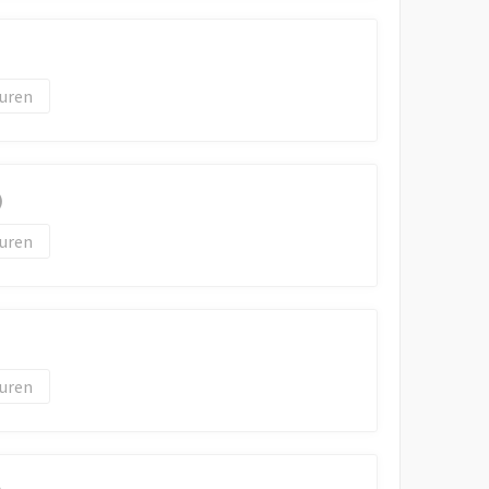
uren
)
uren
uren