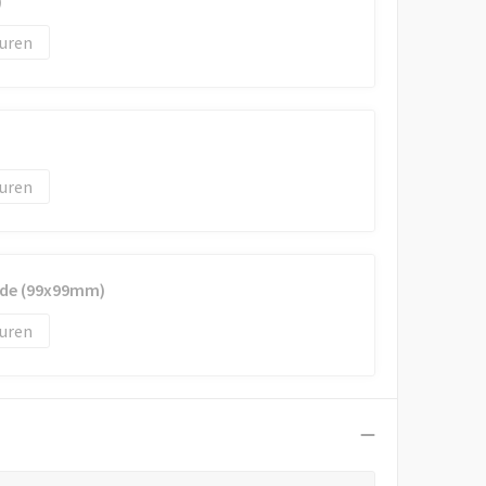
)
uren
uren
jde (99x99mm)
uren