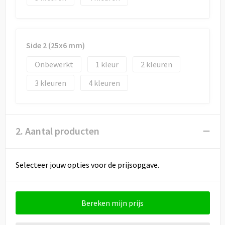
Draagtassen
Papieren tassen
Side 2 (25x6 mm)
Strandtassen
Onbewerkt
1
2
Waterbestendige tassen
3
4
Duffeltassen
Goodiebags
2. Aantal producten
Selecteer jouw opties voor de prijsopgave.
Bereken mijn prijs