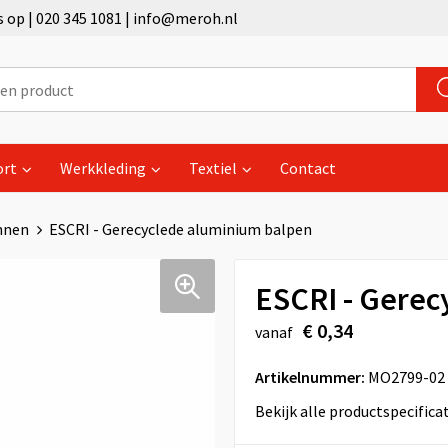
op | 020 345 1081 | info@meroh.nl
ort
Werkkleding
Textiel
Contact
nnen
ESCRI - Gerecyclede aluminium balpen
ESCRI - Gerec
€ 0,34
vanaf
Artikelnummer:
MO2799-02
Bekijk alle productspecifica