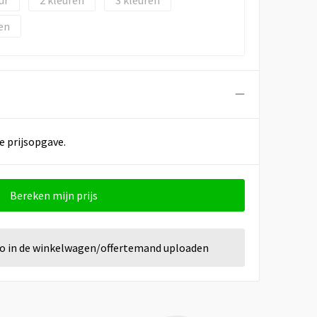
2
3
en
e prijsopgave.
Bereken mijn prijs
go in de winkelwagen/offertemand uploaden