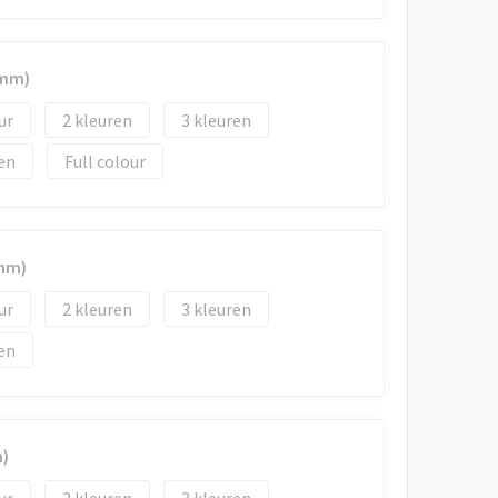
 mm)
2
3
en
Full colour
 mm)
2
3
en
m)