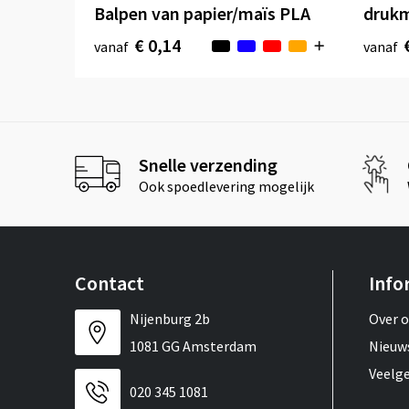
Balpen van papier/maïs PLA
druk
€ 0,14
vanaf
vanaf
Snelle verzending
Ook spoedlevering mogelijk
Contact
Info
Nijenburg 2b
Over 
1081 GG Amsterdam
Nieuw
Veelg
020 345 1081