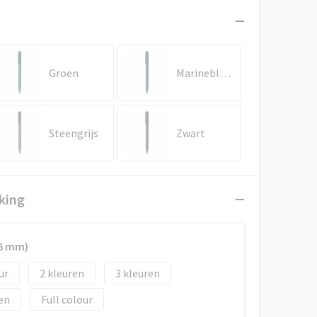
Groen
Marineblauw
Steengrijs
Zwart
king
x6 mm)
2
3
en
Full colour