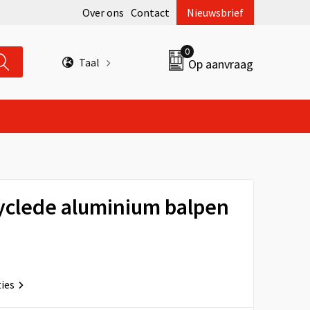
Over ons
Contact
Nieuwsbrief
0
Taal
Op aanvraag
yclede aluminium balpen
ties