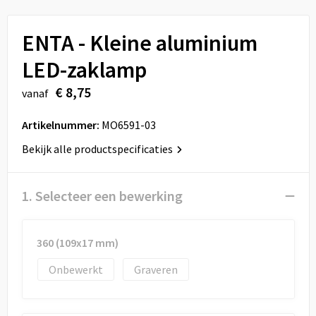
Sport
Reistassen
ENTA - Kleine aluminium
Veiligheid, Auto en Fiets
Rugzakken
LED-zaklamp
Vrije tijd en Strand
Schoenentassen
€ 8,75
vanaf
Feestartikelen
Schoudertassen
Artikelnummer:
MO6591-03
Aanstekers
Sporttassen
Bekijk alle productspecificaties
Tablettassen
1. Selecteer een bewerking
Toilettassen
360 (109x17 mm)
Autotassen
Onbewerkt
Graveren
Reistassensets