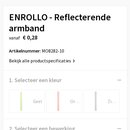
Sport
Reistassen
ENROLLO - Reflecterende
Veiligheid, Auto en Fiets
Rugzakken
armband
Vrije tijd en Strand
Schoenentassen
€ 0,28
vanaf
Feestartikelen
Schoudertassen
Artikelnummer:
MO8282-10
Aanstekers
Sporttassen
Bekijk alle productspecificaties
Tablettassen
1. Selecteer een kleur
Toilettassen
Geel
Oranje
Zilver
Autotassen
Reistassensets
2. Selecteer een bewerking