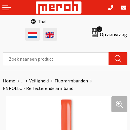
Terug
Terug
Terug
Terug
Terug
Anti-stress
Opbergtassen
Stappentellers
Gereedschap
Badtextiel en Douche
Taal
0
Op aanvraag
Bidons en Sportflessen
Crossbody tassen
Hardloopetuis en gordels
Vesten
Caps, Hoeden en Mutsen
Elektronica, Gadgets en USB
Accessoires voor tassen
Activity tracker
Polo's
Dekens, Fleecedekens en Kussens
Huis, Tuin en Keuken
Lunchtassen
Fitnessmaterialen
Broeken en Rokken
Handschoenen en Sjaals
Kantoor en Zakelijk
Boodschappentassen
Fitnesshorloges
Bodywarmers
Kledingaccessoires
Home
...
Veiligheid
Fluorarmbanden
ENROLLO - Reflecterende armband
Kerst
Documententassen
Springtouwen
Kledingaccessoires
Regenkleding
Kinderen, Peuters en Baby's
Fietstassen
Sportarmbanden
Schorten en Sloven
Werkkleding
Klokken, horloges en weerstations
Heuptassen
Nordic walking
Sweaters
Peuters en Baby's