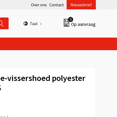
Over ons
Contact
Nieuwsbrief
0
Taal
Op aanvraag
-vissershoed polyester
5