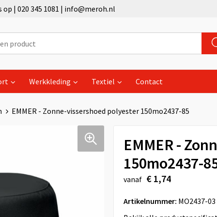
op | 020 345 1081 | info@meroh.nl
ort
Werkkleding
Textiel
Contact
n
EMMER - Zonne-vissershoed polyester 150mo2437-85
EMMER - Zonne
150mo2437-8
€ 1,74
vanaf
Artikelnummer:
MO2437-03