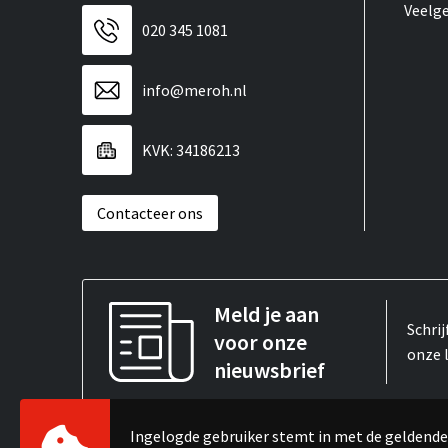
Veelg
020 345 1081
info@meroh.nl
KVK: 34186213
Contacteer ons
Meld je aan
Schrij
voor onze
onze 
nieuwsbrief
Ingelogde gebruiker stemt in met de gelden