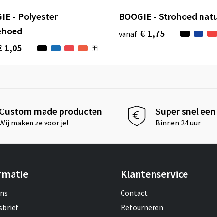
E - Polyester
BOOGIE - Strohoed natu
ehoed
€ 1,75
vanaf
€ 1,05
Custom made producten
Super snel een 
Wij maken ze voor je!
Binnen 24 uur
rmatie
Klantenservice
ons
Contact
sbrief
Retourneren