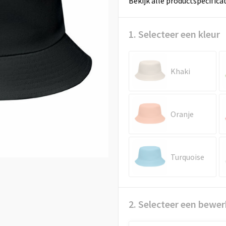
Bekijk alle productspecifica
1. Selecteer een kleur
Khaki
Oranje
Turquoise
2. Selecteer een bewer