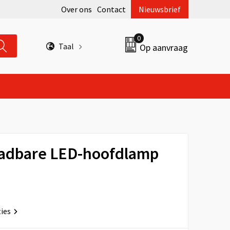
Over ons
Contact
Nieuwsbrief
0
Taal
Op aanvraag
aadbare LED-hoofdlamp
ties