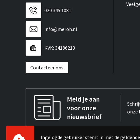
Veelg
020 345 1081
info@meroh.nl
KVK: 34186213
Contacteer ons
Meld je aan
Schrij
voor onze
onze 
nieuwsbrief
Ingelogde gebruiker stemt in met de gelden