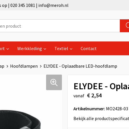
op | 020 345 1081 | info@meroh.nl
ort
Werkkleding
Textiel
Contact
ap
Hoofdlampen
ELYDEE - Oplaadbare LED-hoofdlamp
ELYDEE - Opl
€ 2,54
vanaf
Artikelnummer:
MO2428-03
Bekijk alle productspecifica