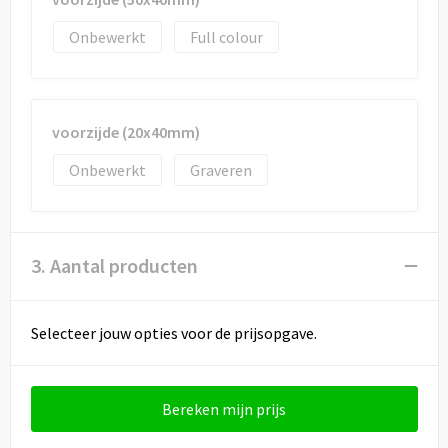
Draagtassen
Onbewerkt
Full colour
Papieren tassen
Strandtassen
voorzijde (20x40mm)
Waterbestendige tassen
Onbewerkt
Graveren
Duffeltassen
Goodiebags
3. Aantal producten
Selecteer jouw opties voor de prijsopgave.
Bereken mijn prijs