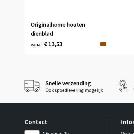
Originalhome houten
dienblad
€ 13,53
vanaf
Snelle verzending
Ook spoedlevering mogelijk
Contact
Info
Nijenburg 2b
Over 