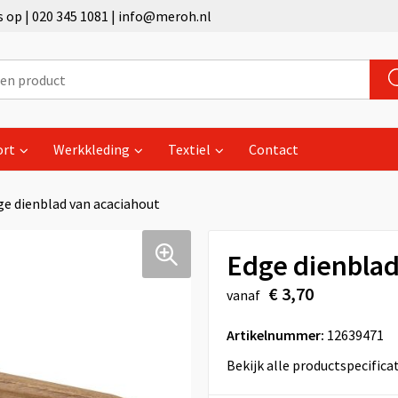
op | 020 345 1081 | info@meroh.nl
ort
Werkkleding
Textiel
Contact
ge dienblad van acaciahout
Edge dienblad
€ 3,70
vanaf
Artikelnummer:
12639471
Bekijk alle productspecifica