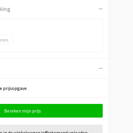
king
eren
e prijsopgave.
Bereken mijn prijs
go in de winkelwagen/offertemand uploaden