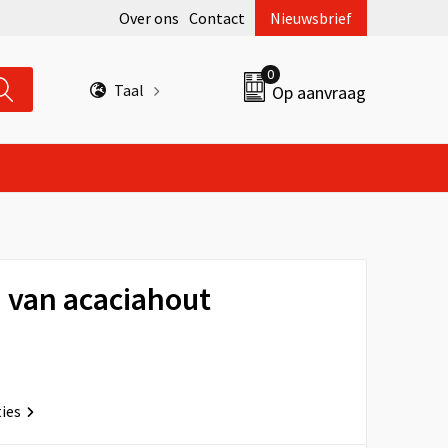
Over ons
Contact
Nieuwsbrief
0
Taal
Op aanvraag
 van acaciahout
ties