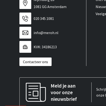
1081 GG Amsterdam
Nieuw
Veelg
020 345 1081
info@meroh.nl
KVK: 34186213
Contacteer ons
Meld je aan
Schrij
voor onze
onze 
nieuwsbrief