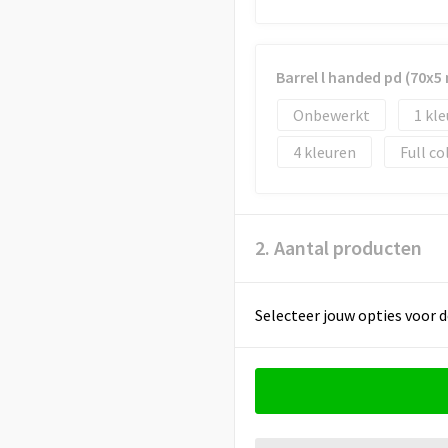
Barrel l handed pd (70x
Onbewerkt
1
4
Full co
2. Aantal producten
Selecteer jouw opties voor d