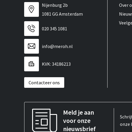
Nijenburg 2b
Over 
1081 GG Amsterdam
Nieuw
Veelg
020 345 1081
info@meroh.nl
KVK: 34186213
Contacteer ons
Meld je aan
Schrij
voor onze
onze 
nieuwsbrief