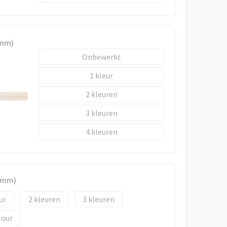
 mm)
Onbewerkt
1
2
3
4
5 mm)
2
3
lour