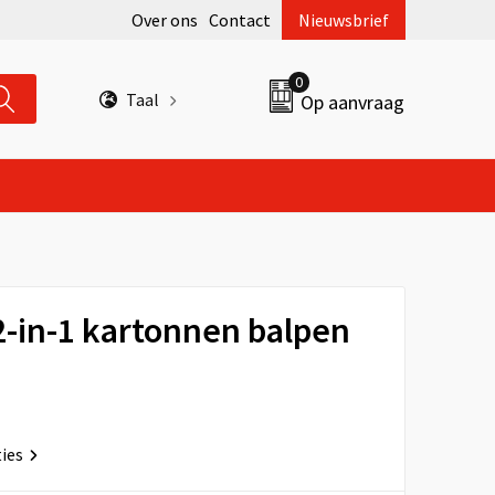
Over ons
Contact
Nieuwsbrief
0
Taal
Op aanvraag
-in-1 kartonnen balpen
ties