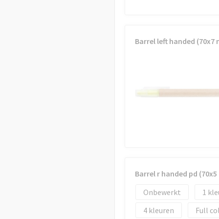
Barrel left handed (70x7
Barrel r handed pd (70x
Onbewerkt
1
4
Full co