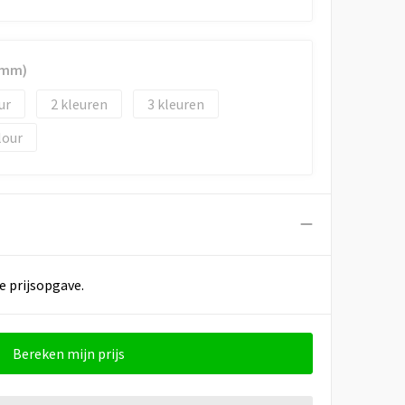
5 mm)
2
3
lour
e prijsopgave.
Bereken mijn prijs