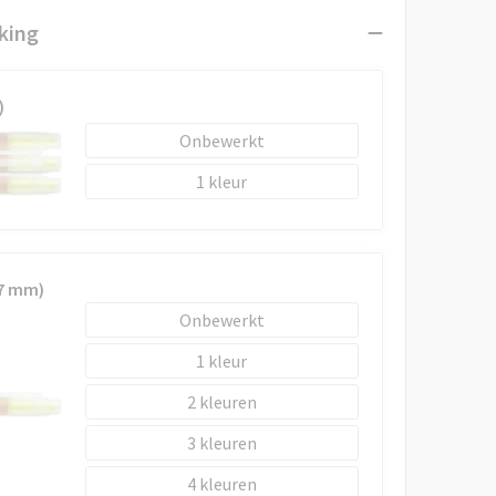
king
)
Onbewerkt
1
x7 mm)
Onbewerkt
1
2
3
4