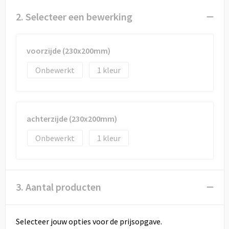
Draagtassen
2. Selecteer een bewerking
Papieren tassen
voorzijde (230x200mm)
Strandtassen
Onbewerkt
1
Waterbestendige tassen
Duffeltassen
achterzijde (230x200mm)
Goodiebags
Onbewerkt
1
3. Aantal producten
Selecteer jouw opties voor de prijsopgave.