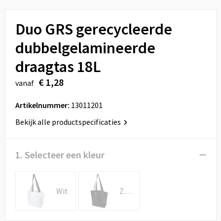
Sport
Reistassen
Duo GRS gerecycleerde
Veiligheid, Auto en Fiets
Rugzakken
dubbelgelamineerde
Vrije tijd en Strand
Schoenentassen
draagtas 18L
Feestartikelen
Schoudertassen
€ 1,28
vanaf
Aanstekers
Sporttassen
Artikelnummer:
13011201
Bekijk alle productspecificaties
Tablettassen
Toilettassen
1. Selecteer een kleur
Autotassen
Wit
Zwart
Reistassensets