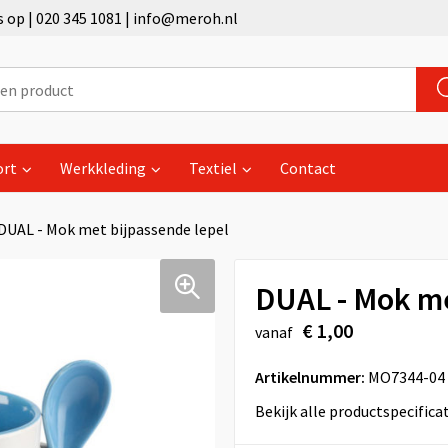
op | 020 345 1081 | info@meroh.nl
ort
Werkkleding
Textiel
Contact
DUAL - Mok met bijpassende lepel
DUAL - Mok me
€ 1,00
vanaf
Artikelnummer:
MO7344-04
Bekijk alle productspecifica