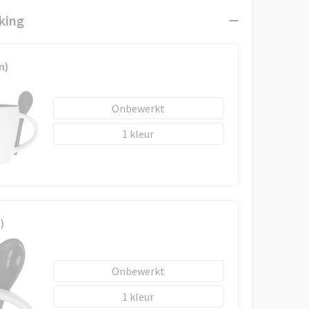
king
m)
Onbewerkt
1
)
Onbewerkt
1