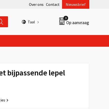
Over ons
Contact
Nieuwsbrief
0
Taal
Op aanvraag
t bijpassende lepel
ties