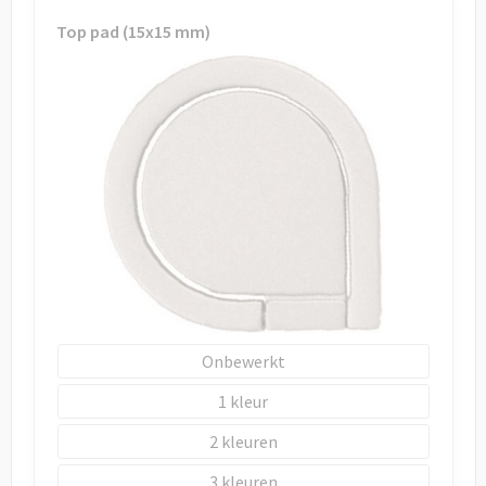
Draagtassen
Top pad (15x15 mm)
Papieren tassen
Strandtassen
Waterbestendige tassen
Duffeltassen
Goodiebags
Onbewerkt
1
2
3