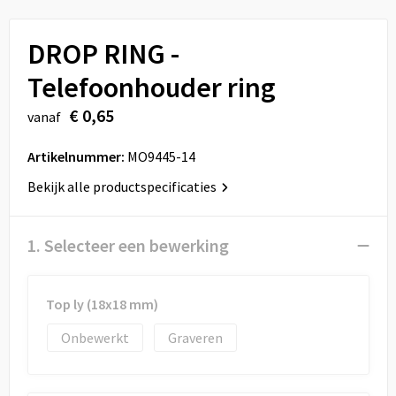
Sport
Reistassen
DROP RING -
Veiligheid, Auto en Fiets
Rugzakken
Telefoonhouder ring
Vrije tijd en Strand
Schoenentassen
€ 0,65
vanaf
Feestartikelen
Schoudertassen
Artikelnummer:
MO9445-14
Aanstekers
Sporttassen
Bekijk alle productspecificaties
Tablettassen
1. Selecteer een bewerking
Toilettassen
Top ly (18x18 mm)
Autotassen
Onbewerkt
Graveren
Reistassensets