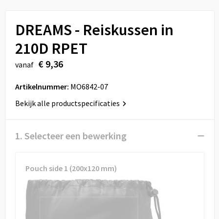
Sport
Reistassen
DREAMS - Reiskussen in
Veiligheid, Auto en Fiets
Rugzakken
210D RPET
Vrije tijd en Strand
Schoenentassen
€ 9,36
vanaf
Feestartikelen
Schoudertassen
Artikelnummer:
MO6842-07
Aanstekers
Sporttassen
Bekijk alle productspecificaties
Tablettassen
1. Selecteer een bewerking
Toilettassen
Pouch side 1 (200x120 mm)
Autotassen
Reistassensets