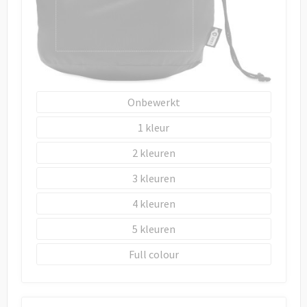
Draagtassen
Papieren tassen
Strandtassen
Onbewerkt
Waterbestendige tassen
1
Duffeltassen
2
Goodiebags
3
4
5
Full colour