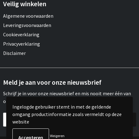
Draagtassen
Veilig winkelen
Algemene voorwaarden
Papieren tassen
Leveringsvoorwaarden
Strandtassen
Cookieverklaring
Privacyverklaring
Waterbestendige tassen
Disclaimer
Duffeltassen
Goodiebags
Meld je aan voor onze nieuwsbrief
Schrijf je in voor onze nieuwsbrief en mis nooit meer één van
onze leuke aanbiedingen of updates.
Ingelogde gebruiker stemt in met de geldende
omgang productinformatie zoals vermeldt op deze
website
Weigeren