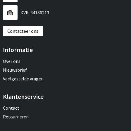
Sport
Reistassen
KVK: 34186213
Veiligheid, Auto en Fiets
Rugzakken
Contacteer ons
Vrije tijd en Strand
Schoenentassen
Feestartikelen
Schoudertassen
Informatie
Aanstekers
Sporttassen
Over ons
Nieuwsbrief
Tablettassen
Veelgestelde vragen
Toilettassen
Klantenservice
Autotassen
Contact
Retourneren
Reistassensets