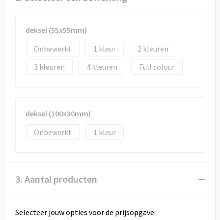
Draagtassen
Papieren tassen
deksel (55x55mm)
Onbewerkt
1
2
Strandtassen
3
4
Full colour
Waterbestendige tassen
Duffeltassen
deksel (100x30mm)
Goodiebags
Onbewerkt
1
3. Aantal producten
Selecteer jouw opties voor de prijsopgave.