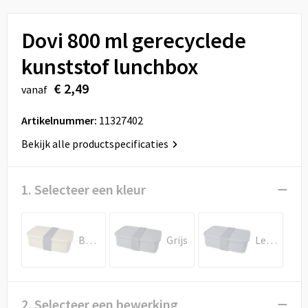
Sport
Reistassen
Dovi 800 ml gerecyclede
Veiligheid, Auto en Fiets
Rugzakken
kunststof lunchbox
Vrije tijd en Strand
Schoenentassen
€ 2,49
vanaf
Feestartikelen
Schoudertassen
Artikelnummer:
11327402
Aanstekers
Sporttassen
Bekijk alle productspecificaties
Tablettassen
1. Selecteer een kleur
Toilettassen
Beige
Grijs
Leigrijs
Autotassen
Reistassensets
2. Selecteer een bewerking