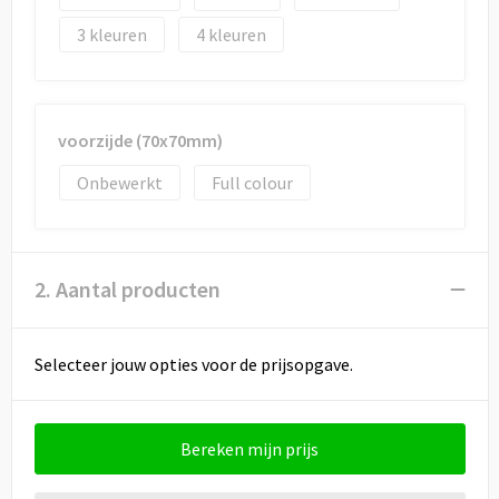
Draagtassen
3
4
Papieren tassen
Strandtassen
voorzijde (70x70mm)
Waterbestendige tassen
Onbewerkt
Full colour
Duffeltassen
Goodiebags
2. Aantal producten
Selecteer jouw opties voor de prijsopgave.
Bereken mijn prijs