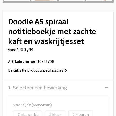
Sport
Reistassen
Veiligheid, Auto en Fiets
Rugzakken
Doodle A5 spiraal
Vrije tijd en Strand
Schoenentassen
notitieboekje met zachte
kaft en waskrijtjesset
Feestartikelen
Schoudertassen
€ 1,44
vanaf
Aanstekers
Sporttassen
Artikelnummer:
10796706
Tablettassen
Bekijk alle productspecificaties
Toilettassen
1. Selecteer een bewerking
Autotassen
Reistassensets
voorzijde (55x55mm)
Onbewerkt
1
2