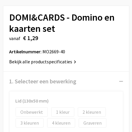
Sport
Reistassen
DOMI&CARDS - Domino en
Veiligheid, Auto en Fiets
Rugzakken
kaarten set
Vrije tijd en Strand
Schoenentassen
€ 1,29
vanaf
Feestartikelen
Schoudertassen
Artikelnummer:
MO2669-40
Aanstekers
Sporttassen
Bekijk alle productspecificaties
Tablettassen
1. Selecteer een bewerking
Toilettassen
Lid (130x50 mm)
Autotassen
Onbewerkt
1
2
Reistassensets
3
4
Graveren