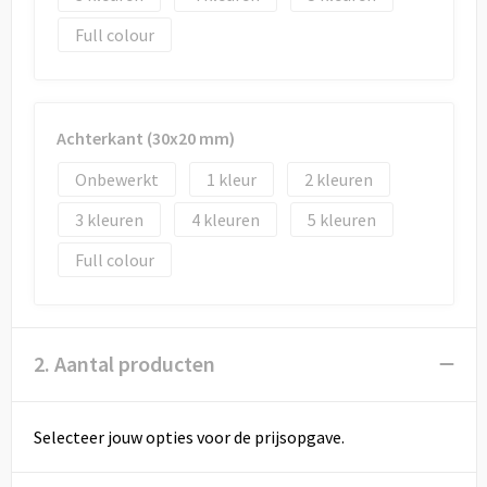
Draagtassen
Full colour
Papieren tassen
Strandtassen
Achterkant (30x20 mm)
Waterbestendige tassen
Onbewerkt
1
2
Duffeltassen
3
4
5
Full colour
Goodiebags
2. Aantal producten
Selecteer jouw opties voor de prijsopgave.